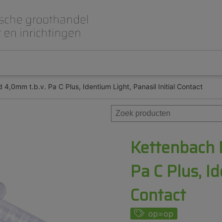
,0mm t.b.v. Pa C Plus, Identium Light, Panasil Initial Contact
Beet- en lepelplaten
CAD CAM / 3D Dig
Gips en inbedmassa
Implantologie
Meubilair en inrichting
Modelleren en wa
Prothese
Roterend
Kettenbach 
Pa C Plus, Id
Contact
op=op