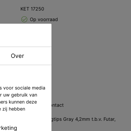
KET 17250
Op voorraad
100st
Over
Kettenbach
ving
s voor sociale media
Red
er uw gebruik van
ners kunnen deze
 Light, Panasil Initial Contact
e zij hebben
7226 Kettenbach Mixingtips Gray 4,2mm t.b.v. Futar,
keting