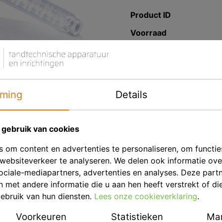
Product ID
Voorraad
Eenheid
ming
Details
Merk
gebruik van cookies
Productbeschrij
 om content en advertenties te personaliseren, om functie
Kettenbach Mixingtips 
websiteverkeer te analyseren. We delen ook informatie ov
ociale-mediapartners, advertenties en analyses. Deze part
t.b.v. Pa C Plus, Identium
met andere informatie die u aan hen heeft verstrekt of di
ebruik van hun diensten.
Lees onze cookieverklaring
.
Is vervangen door KET 1
Panasil, Silginat
Voorkeuren
Statistieken
Mar