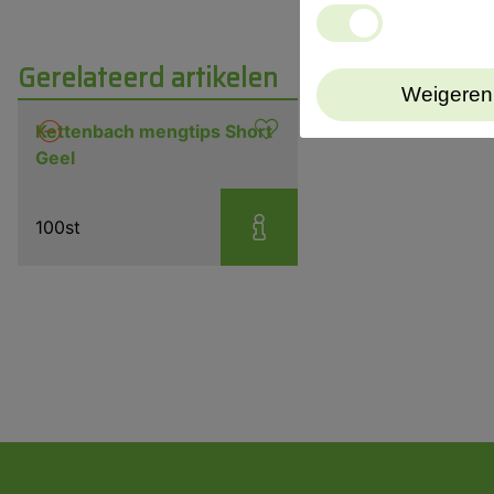
Gerelateerd artikelen
Weigeren
Kettenbach mengtips Short
Geel
100st