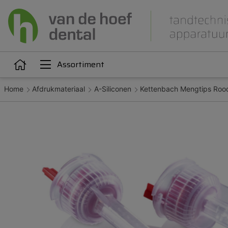
Assortiment
Home
Afdrukmateriaal
A-Siliconen
Kettenbach Mengtips Rood 4
Articulatie
Attachments
iëne
Dupliceren
Gieten
Kunststoffen
Legeringen
Orthodontie
Polijsten