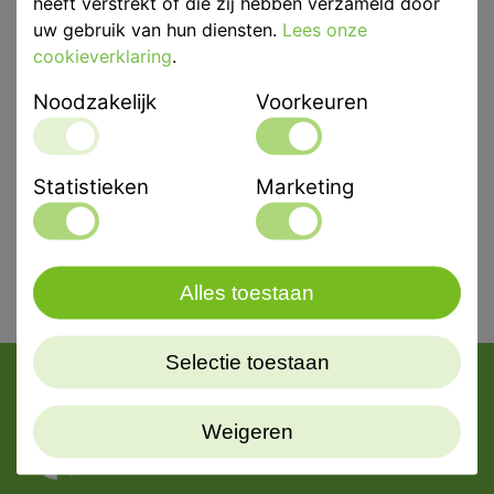
heeft verstrekt of die zij hebben verzameld door
uw gebruik van hun diensten.
Lees onze
cookieverklaring
.
Eenheid
2x380ml
Noodzakelijk
Voorkeuren
Merk
Kettenbach
Statistieken
Marketing
Alles toestaan
Selectie toestaan
Weigeren