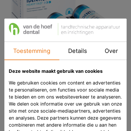
Toestemming
Details
Over
Deze website maakt gebruik van cookies
Kettenbach Identium Heavy Fast Refill
We gebruiken cookies om content en advertenties
te personaliseren, om functies voor sociale media
Pack
te bieden en om ons websiteverkeer te analyseren.
We delen ook informatie over uw gebruik van onze
Product ID
KET 14727
site met onze sociale-mediapartners, advertenties
Voorraad
Niet voorradig
en analyses. Deze partners kunnen deze gegevens
combineren met andere informatie die u aan hen