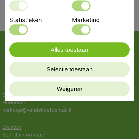
Statistieken
Marketing
Alles toestaan
Selectie toestaan
Oostergracht 42
Weigeren
3763 LZ Soest
Nederland
verkoop@vandehoefdental.nl
Contact
Bedrijfsinformatie