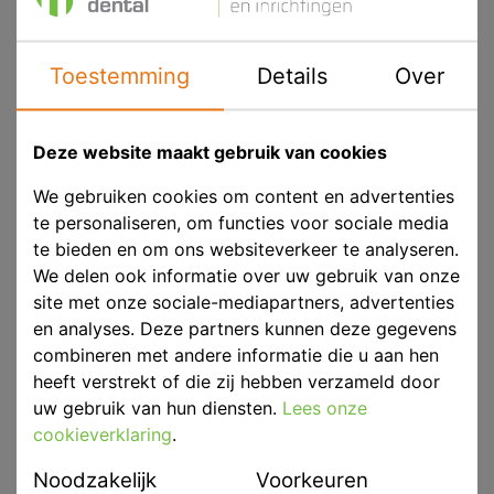
Voorraad
Niet voorradig
Toestemming
Details
Over
Deze website maakt gebruik van cookies
Diameter (mm)
Ø 0,9
We gebruiken cookies om content en advertenties
Eenheid
50st.
te personaliseren, om functies voor sociale media
Kleur
Transparant
te bieden en om ons websiteverkeer te analyseren.
We delen ook informatie over uw gebruik van onze
Merk
Kettenbach
site met onze sociale-mediapartners, advertenties
en analyses. Deze partners kunnen deze gegevens
Productbeschrijving
combineren met andere informatie die u aan hen
50 tips voor mengtips bruin ø 2.5 mm
heeft verstrekt of die zij hebben verzameld door
uw gebruik van hun diensten.
Lees onze
cookieverklaring
.
Noodzakelijk
Voorkeuren