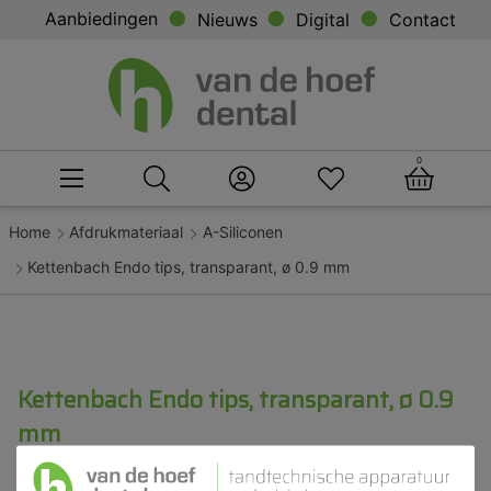
Aanbiedingen
Nieuws
Digital
Contact
0
Home
Afdrukmateriaal
A-Siliconen
Kettenbach Endo tips, transparant, ø 0.9 mm
Kettenbach Endo tips, transparant, ø 0.9
mm
Product ID
KET 17224